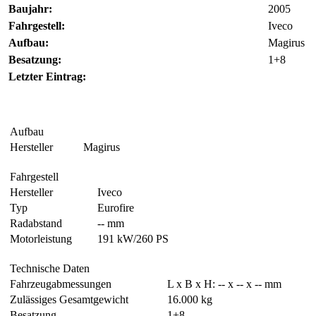
Baujahr:
2005
Fahrgestell:
Iveco
Aufbau:
Magirus
Besatzung:
1+8
Letzter Eintrag:
Aufbau
Hersteller
Magirus
Fahrgestell
Hersteller
Iveco
Typ
Eurofire
Radabstand
-- mm
Motorleistung
191 kW/260 PS
Technische Daten
Fahrzeugabmessungen
L x B x H: -- x -- x -- mm
Zulässiges Gesamtgewicht
16.000 kg
Besatzung
1+8