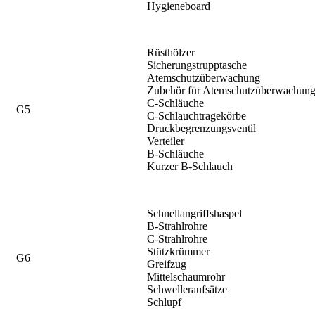
Hygieneboard
Rüsthölzer
Sicherungstrupptasche
Atemschutzüberwachung
Zubehör für Atemschutzüberwachun
C-Schläuche
G5
C-Schlauchtragekörbe
Druckbegrenzungsventil
Verteiler
B-Schläuche
Kurzer B-Schlauch
Schnellangriffshaspel
B-Strahlrohre
C-Strahlrohre
Stützkrümmer
G6
Greifzug
Mittelschaumrohr
Schwelleraufsätze
Schlupf