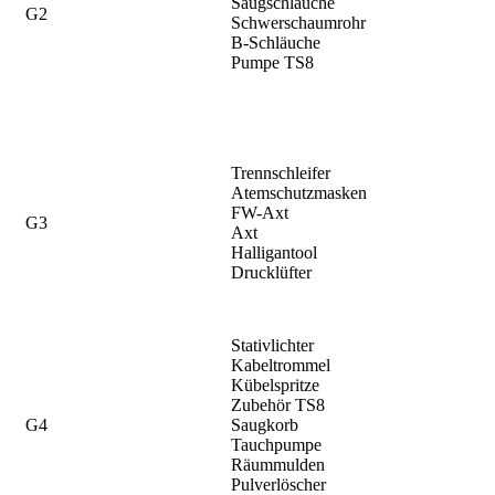
Saugschläuche
G2
Schwerschaumrohr
B-Schläuche
Pumpe TS8
Trennschleifer
Atemschutzmasken
FW-Axt
G3
Axt
Halligantool
Drucklüfter
Stativlichter
Kabeltrommel
Kübelspritze
Zubehör TS8
G4
Saugkorb
Tauchpumpe
Räummulden
Pulverlöscher