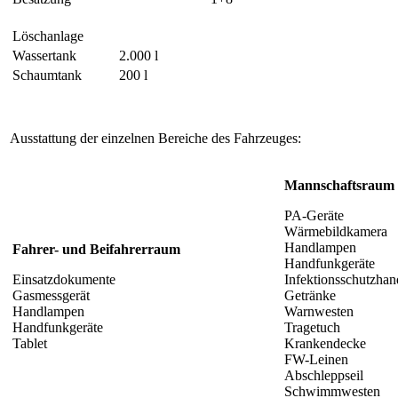
Löschanlage
Wassertank
2.000 l
Schaumtank
200 l
Ausstattung der einzelnen Bereiche des Fahrzeuges:
Mannschaftsraum
PA-Geräte
Wärmebildkamera
Handlampen
Fahrer- und Beifahrerraum
Handfunkgeräte
Einsatzdokumente
Infektionsschutzha
Gasmessgerät
Getränke
Handlampen
Warnwesten
Handfunkgeräte
Tragetuch
Tablet
Krankendecke
FW-Leinen
Abschleppseil
Schwimmwesten