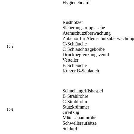
Hygieneboard
Rüsthölzer
Sicherungstrupptasche
Atemschutzüberwachung
Zubehör für Atemschutzüberwachun
C-Schläuche
G5
C-Schlauchtragekörbe
Druckbegrenzungsventil
Verteiler
B-Schläuche
Kurzer B-Schlauch
Schnellangriffshaspel
B-Strahlrohre
C-Strahlrohre
Stützkrümmer
G6
Greifzug
Mittelschaumrohr
Schwelleraufsätze
Schlupf