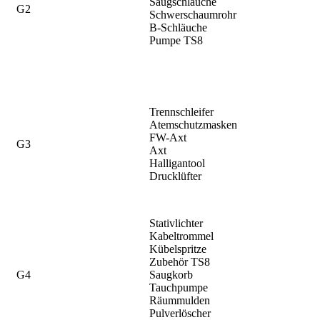
Saugschläuche
G2
Schwerschaumrohr
B-Schläuche
Pumpe TS8
Trennschleifer
Atemschutzmasken
FW-Axt
G3
Axt
Halligantool
Drucklüfter
Stativlichter
Kabeltrommel
Kübelspritze
Zubehör TS8
G4
Saugkorb
Tauchpumpe
Räummulden
Pulverlöscher