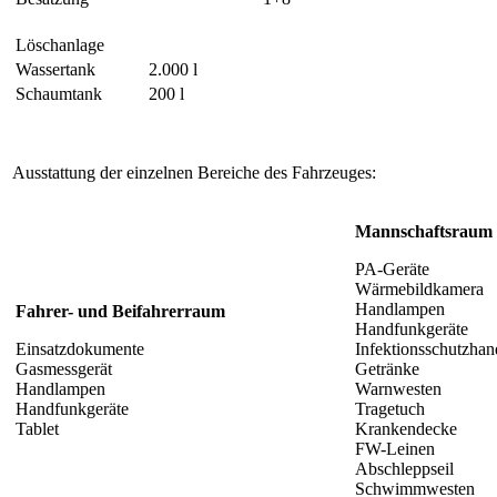
Löschanlage
Wassertank
2.000 l
Schaumtank
200 l
Ausstattung der einzelnen Bereiche des Fahrzeuges:
Mannschaftsraum
PA-Geräte
Wärmebildkamera
Handlampen
Fahrer- und Beifahrerraum
Handfunkgeräte
Einsatzdokumente
Infektionsschutzha
Gasmessgerät
Getränke
Handlampen
Warnwesten
Handfunkgeräte
Tragetuch
Tablet
Krankendecke
FW-Leinen
Abschleppseil
Schwimmwesten