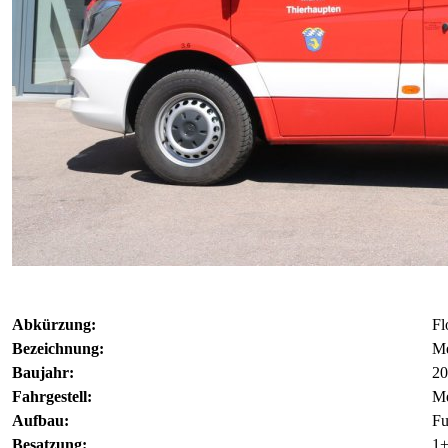
Abkürzung:
Fl
Bezeichnung:
Me
Baujahr:
20
Fahrgestell:
Me
Aufbau:
Fu
Besatzung:
1