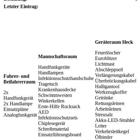
Letzter Eintrag:
Geräteraum Heck
Feuerlöscher
Mannschaftsraum
Euroblitzer
Lichtmast
Handfunkgeräte
Abschleppseil
Handlampen
Verlängerungskabel
Fahrer- und
Infektionsschutzhandschuhe
Überbrückungskabel
Beifahrerraum
Tragetuch
Halligantool
Krankenhausdecke
Werkzeugkoffer
2x
Schwimmwesten
Getränke
Handfunkgerät
Winkerkellen
Rettungsleinen
2x Handlampe
Erste-Hilfe Rucksack
Arbeitsleinen
Einsatzpläne
AED
Streusalz
Analogfunkgerät
Infektionsschutzsets
Akku-LED-Strahler
Chiplesegerät
Leiter
Schreibmaterial
Verkehrsleitkegel
Einsatzführungsboard
Ölbinder